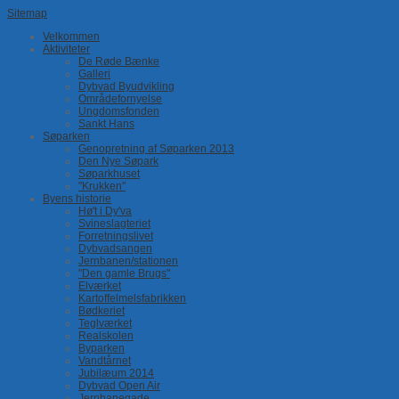
Sitemap
Velkommen
Aktiviteter
De Røde Bænke
Galleri
Dybvad Byudvikling
Områdefornyelse
Ungdomsfonden
Sankt Hans
Søparken
Genopretning af Søparken 2013
Den Nye Søpark
Søparkhuset
"Krukken"
Byens historie
Hø't i Dy'va
Svineslagteriet
Forretningslivet
Dybvadsangen
Jernbanen/stationen
"Den gamle Brugs"
Elværket
Kartoffelmelsfabrikken
Bødkeriet
Teglværket
Realskolen
Byparken
Vandtårnet
Jubilæum 2014
Dybvad Open Air
Jernbanegade