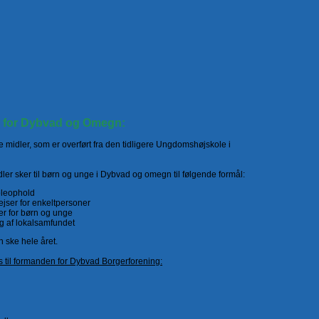
for Dybvad og Omegn:
 midler, som er overført fra den tidligere Ungdomshøjskole i
ler sker til børn og unge i Dybvad og omegn til følgende formål:
koleophold
rejser for enkeltpersoner
eter for børn og unge
ing af lokalsamfundet
 ske hele året.
 til formanden for Dybvad Borgerforening: