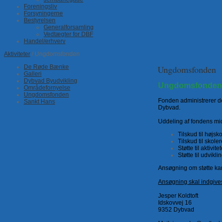
Foreningsliv
Forsyningerne
Bestyrelsen
Generalforsamling
Vedtægter for DBF
Handel/erhverv
Aktiviteter
/ Ungdomsfonden
De Røde Bænke
Ungdomsfonden
Galleri
Dybvad Byudvikling
Ungdomsfonden 
Områdefornyelse
Ungdomsfonden
Fonden administrerer de
Sankt Hans
Dybvad.
Uddeling af fondens mid
Tilskud til højs
Tilskud til skole
Støtte til aktivit
Støtte til udvikl
Ansøgning om støtte kan
Ansøgning skal indgives
Jesper Koldtoft
Idskovvej 16
9352 Dybvad