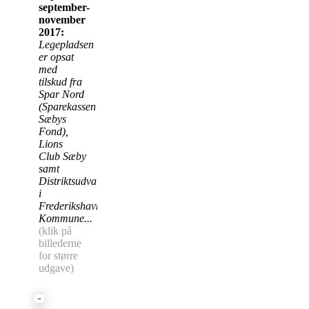
september-
november
2017:
Legepladsen
er opsat
med
tilskud fra
Spar Nord
(Sparekassen
Sæbys
Fond),
Lions
Club Sæby
samt
Distriktsudvalget
i
Frederikshavn
Kommune...
(klik på
billederne
for større
udgave)