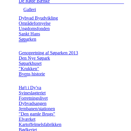
De Røde Bænke
Galleri
Dybvad Byudvikling
Områdefornyelse
Ungdomsfonden
Sankt Hans
Søparken
Genopretning af Søparken 2013
Den Nye Søpark
Søparkhuset
"Krukken"
Byens historie
Hø't i Dy'va
Svineslagteriet
Forretningslivet
Dybvadsangen
Jernbanen/stationen
"Den gamle Brugs"
Elværket
Kartoffelmelsfabrikken
Bødkeriet