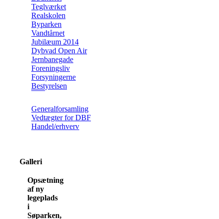
Teglværket
Realskolen
Byparken
Vandtårnet
Jubilæum 2014
Dybvad Open Air
Jernbanegade
Foreningsliv
Forsyningerne
Bestyrelsen
Generalforsamling
Vedtægter for DBF
Handel/erhverv
Galleri
Opsætning
af ny
legeplads
i
Søparken,